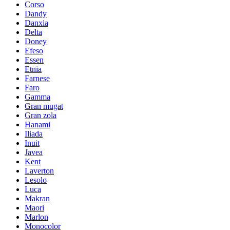
Corso
Dandy
Danxia
Delta
Doney
Efeso
Essen
Etnia
Farnese
Faro
Gamma
Gran mugat
Gran zola
Hanami
Iliada
Inuit
Javea
Kent
Laverton
Lesolo
Luca
Makran
Maori
Marlon
Monocolor