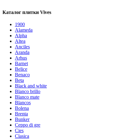
Каталог плитки Vives
1900
Alameda
Alpha
Altea
Anciles
Aranda
Arhus
Barnet
Belice
Benaco
Beta
Black and white
Blanco brillo
Blanco mate
Blancos
Bolena
Brenta
Bunker
Ceppo di gre
Cies
Clasica