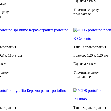
Ед. изм.: кв.м.
кв.м.
Уточните цену
 цену
при заказе
е
R Cemento
амогранит
Тип: Керамогранит
9,3 x 119,3 см
Размер: 120 x 120 см
кв.м.
Ед. изм.: кв.м.
 цену
Уточните цену
е
при заказе
R Humo
амогранит
Тип: Керамогранит