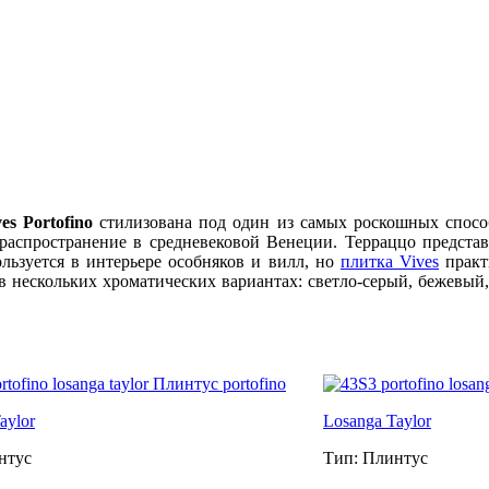
ves Portofino
стилизована под один из самых роскошных способ
аспространение в средневековой Венеции. Терраццо представ
ользуется в интерьере особняков и вилл, но
плитка Vives
практ
в нескольких хроматических вариантах: светло-серый, бежевый,
aylor
Losanga Taylor
нтус
Тип: Плинтус