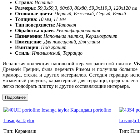
Страна
:
Испания
Размеры
:
59,3x59,3, 60х60, 80х80, 59,3x119,3, 120x120 см
Основные цвета
:
Чёрный, Бежевый, Серый, Белый
Толщина
:
10 мм, 11 мм
Тип поверхности
:
Матовая
Обработка краев
:
Ректифицированная
Назначение
:
Напольная плитка, Керамогранит
Помещение
:
Для помещений, Для улицы
Имитация
:
Под гранит
Стиль
:
Итальянский, Терраццо
Испанская коллекция напольной керамогранитной плитки
Vi
Древней Греции, была перенята Римом и получила большое р
мрамора, стекла и других материалов. Сегодня терраццо исп
мозаичный рисунок, характерный для терраццо, представлена 
легко подобрать плитку и другие составляющие интерьера.
Подробнее
Losanga Taylor
Losanga T
Тип: Карандаш
Тип: Пли