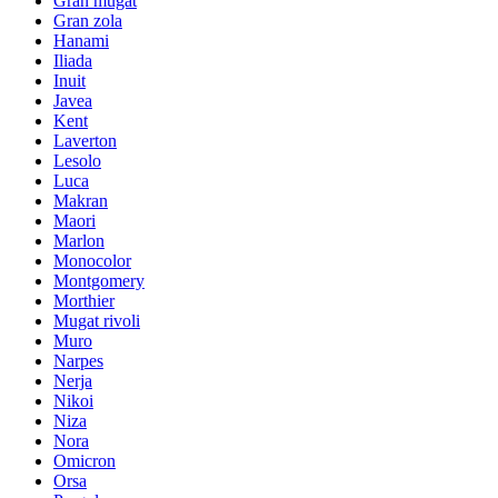
Gran mugat
Gran zola
Hanami
Iliada
Inuit
Javea
Kent
Laverton
Lesolo
Luca
Makran
Maori
Marlon
Monocolor
Montgomery
Morthier
Mugat rivoli
Muro
Narpes
Nerja
Nikoi
Niza
Nora
Omicron
Orsa