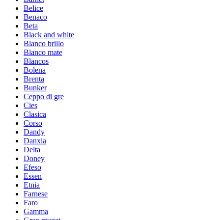
Belice
Benaco
Beta
Black and white
Blanco brillo
Blanco mate
Blancos
Bolena
Brenta
Bunker
Ceppo di gre
Cies
Clasica
Corso
Dandy
Danxia
Delta
Doney
Efeso
Essen
Etnia
Farnese
Faro
Gamma