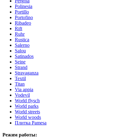
Pergola
Polinesia
Portillo
Portofino
Ribadeo
Rift
Ruhr
Rustica
Salerno
Salou
Satinados
Seine
Strand
Stravaganza
Textil
Titan
Via appia
Vodevil
World flysch
World parks
World streets
World woods
Плитка Pamesa
Режим работы: