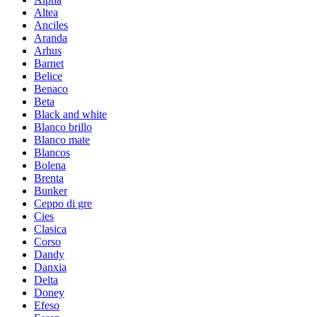
Altea
Anciles
Aranda
Arhus
Barnet
Belice
Benaco
Beta
Black and white
Blanco brillo
Blanco mate
Blancos
Bolena
Brenta
Bunker
Ceppo di gre
Cies
Clasica
Corso
Dandy
Danxia
Delta
Doney
Efeso