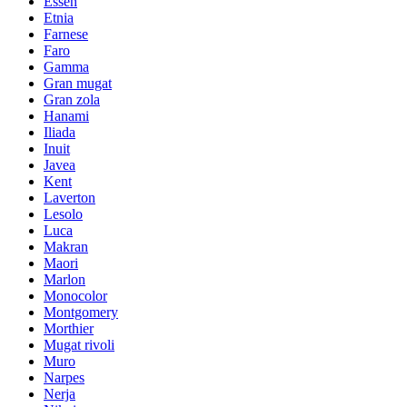
Essen
Etnia
Farnese
Faro
Gamma
Gran mugat
Gran zola
Hanami
Iliada
Inuit
Javea
Kent
Laverton
Lesolo
Luca
Makran
Maori
Marlon
Monocolor
Montgomery
Morthier
Mugat rivoli
Muro
Narpes
Nerja