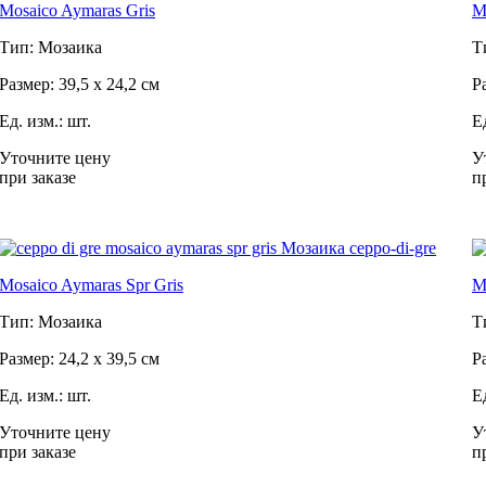
Mosaico Aymaras Gris
M
Тип: Мозаика
Т
Размер: 39,5 x 24,2 см
Р
Ед. изм.: шт.
Е
Уточните цену
У
при заказе
п
Mosaico Aymaras Spr Gris
M
Тип: Мозаика
Т
Размер: 24,2 x 39,5 см
Р
Ед. изм.: шт.
Е
Уточните цену
У
при заказе
п