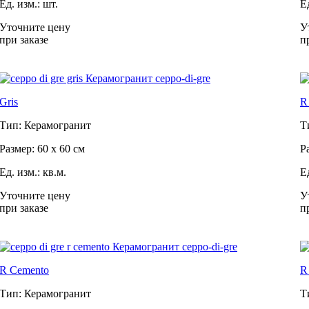
Ед. изм.: шт.
Ед
Уточните цену
У
при заказе
п
Gris
R
Тип: Керамогранит
Т
Размер: 60 x 60 см
Р
Ед. изм.: кв.м.
Ед
Уточните цену
У
при заказе
п
R Cemento
R
Тип: Керамогранит
Т