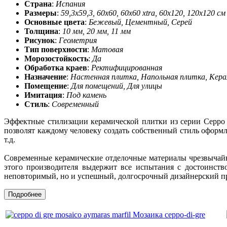
Страна
:
Испания
Размеры
:
59,3x59,3, 60x60, 60x60 xtra, 60x120, 120x120 см
Основные цвета
:
Бежевый, Цементный, Серей
Толщина
:
10 мм, 20 мм, 11 мм
Рисунок
:
Геометрия
Тип поверхности
:
Матовая
Морозостойкость
:
Да
Обработка краев
:
Ректифицированная
Назначение
:
Настенная плитка, Напольная плитка, Кер
Помещение
:
Для помещений, Для улицы
Имитация
:
Под камень
Стиль
:
Современный
Эффектные стилизации керамической плитки из серии Ceppo 
позволят каждому человеку создать собственный стиль оформ
т.д.
Современные керамические отделочные материалы чрезвычайн
этого производителя выдержит все испытания с достоинство
неповторимый, но и успешный, долгосрочный дизайнерский пр
Подробнее