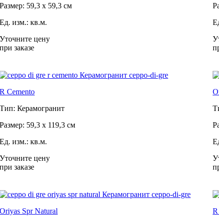
Размер: 59,3 x 59,3 см
Р
Ед. изм.: кв.м.
Ед
Уточните цену
У
при заказе
п
R Cemento
O
Тип: Керамогранит
Т
Размер: 59,3 x 119,3 см
Р
Ед. изм.: кв.м.
Ед
Уточните цену
У
при заказе
п
Oriyas Spr Natural
R