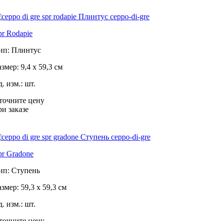
pr Rodapie
ип: Плинтус
азмер: 9,4 x 59,3 см
д. изм.: шт.
точните цену
ри заказе
pr Gradone
ип: Ступень
азмер: 59,3 x 59,3 см
д. изм.: шт.
точните цену