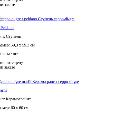
ри заказе
 Peldano
ип: Ступень
азмер: 59,3 x 59,3 см
д. изм.: шт.
точните цену
ри заказе
rfil
ип: Керамогранит
азмер: 60 x 60 см