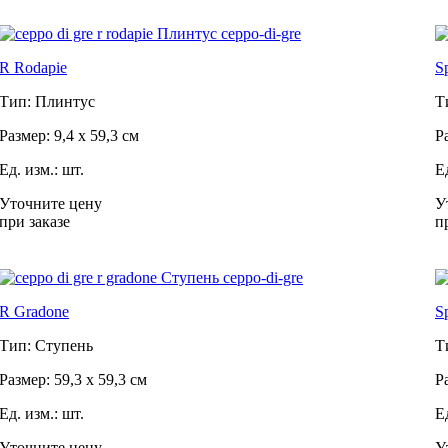
R Rodapie
S
Тип: Плинтус
Т
Размер: 9,4 x 59,3 см
Р
Ед. изм.: шт.
Е
Уточните цену
У
при заказе
п
R Gradone
S
Тип: Ступень
Т
Размер: 59,3 x 59,3 см
Р
Ед. изм.: шт.
Е
Уточните цену
У