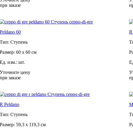
при заказе
п
Peldano 60
R
Тип: Ступень
Т
Размер: 60 x 60 см
Р
Ед. изм.: шт.
Е
Уточните цену
У
при заказе
п
R Peldano
Ma
Тип: Ступень
Т
Размер: 59,3 x 119,3 см
Р