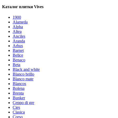
Каталог плитки Vives
1900
Alameda
Alpha
Altea
Anciles
Aranda
Arhus
Barnet
Belice
Benaco
Beta
Black and white
Blanco brillo
Blanco mate
Blancos
Bolena
Brenta
Bunker
Ceppo di gre
Cies
Clasica
Corso