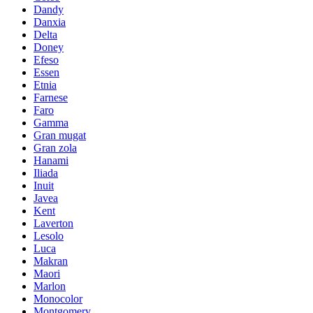
Dandy
Danxia
Delta
Doney
Efeso
Essen
Etnia
Farnese
Faro
Gamma
Gran mugat
Gran zola
Hanami
Iliada
Inuit
Javea
Kent
Laverton
Lesolo
Luca
Makran
Maori
Marlon
Monocolor
Montgomery