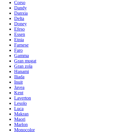
Corso
Dandy
Danxia
Delta
Doney
Efeso
Essen
Etnia
Farnese
Faro
Gamma
Gran mugat
Gran zola
Hanami
Iliada
Inuit
Javea
Kent
Laverton
Lesolo
Luca
Makran
Maori
Marlon
Monocolor