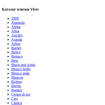
Каталог плитки Vives
1900
Alameda
Alpha
Altea
Anciles
Aranda
Arhus
Barnet
Belice
Benaco
Beta
Black and white
Blanco brillo
Blanco mate
Blancos
Bolena
Brenta
Bunker
Ceppo di gre
Cies
Clasica