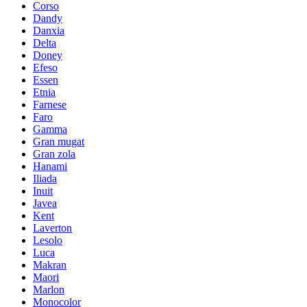
Corso
Dandy
Danxia
Delta
Doney
Efeso
Essen
Etnia
Farnese
Faro
Gamma
Gran mugat
Gran zola
Hanami
Iliada
Inuit
Javea
Kent
Laverton
Lesolo
Luca
Makran
Maori
Marlon
Monocolor