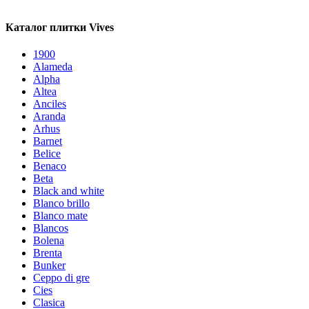
Каталог плитки Vives
1900
Alameda
Alpha
Altea
Anciles
Aranda
Arhus
Barnet
Belice
Benaco
Beta
Black and white
Blanco brillo
Blanco mate
Blancos
Bolena
Brenta
Bunker
Ceppo di gre
Cies
Clasica