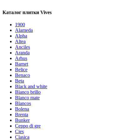
Каталог плитки Vives
1900
Alameda
Alpha
Altea
Anciles
Aranda
Arhus
Barnet
Belice
Benaco
Beta
Black and white
Blanco brillo
Blanco mate
Blancos
Bolena
Brenta
Bunker
Ceppo di gre
Cies
Clasica