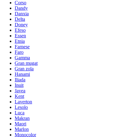
Corso
Dandy
Danxia
Delta
Doney
Efeso
Essen
Etnia
Farnese
Faro
Gamma
Gran mugat
Gran zola
Hanami
Iliada
Inuit
Javea
Kent
Laverton
Lesolo
Luca
Makran
Maori
Marlon
Monocolor