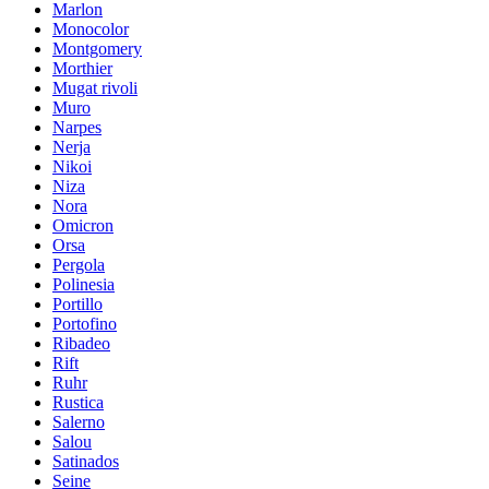
Marlon
Monocolor
Montgomery
Morthier
Mugat rivoli
Muro
Narpes
Nerja
Nikoi
Niza
Nora
Omicron
Orsa
Pergola
Polinesia
Portillo
Portofino
Ribadeo
Rift
Ruhr
Rustica
Salerno
Salou
Satinados
Seine