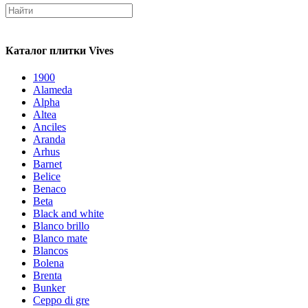
Каталог плитки Vives
1900
Alameda
Alpha
Altea
Anciles
Aranda
Arhus
Barnet
Belice
Benaco
Beta
Black and white
Blanco brillo
Blanco mate
Blancos
Bolena
Brenta
Bunker
Ceppo di gre