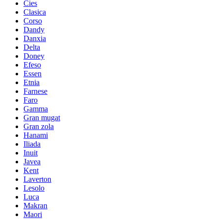
Cies
Clasica
Corso
Dandy
Danxia
Delta
Doney
Efeso
Essen
Etnia
Farnese
Faro
Gamma
Gran mugat
Gran zola
Hanami
Iliada
Inuit
Javea
Kent
Laverton
Lesolo
Luca
Makran
Maori