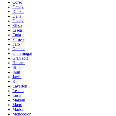
Corso
Dandy
Danxia
Delta
Doney
Efeso
Essen
Etnia
Farnese
Faro
Gamma
Gran mugat
Gran zola
Hanami
Iliada
Inuit
Javea
Kent
Laverton
Lesolo
Luca
Makran
Maori
Marlon
Monocolor