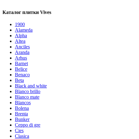
Каталог плитки Vives
1900
Alameda
Alpha
Altea
Anciles
Aranda
Arhus
Barnet
Belice
Benaco
Beta
Black and white
Blanco brillo
Blanco mate
Blancos
Bolena
Brenta
Bunker
Ceppo di gre
Cies
Clasica